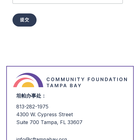
提交
坦帕办事处：
813-282-1975
4300 W. Cypress Street
Suite 700 Tampa, FL 33607
info@cftampabay.org