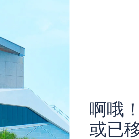
啊哦
或已