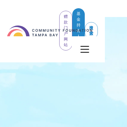
基
赠
金
款
持
门
搜
有
户
索
人
网
登
站
录