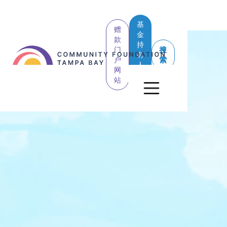
基
赠
金
款
持
门
搜
有
户
索
人
网
登
站
录