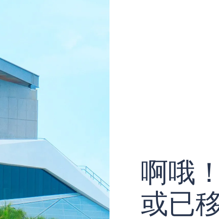
啊哦
或已