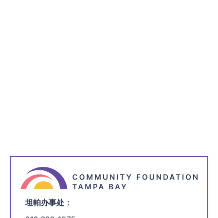
补助金
基础
捐赠故事
非营利组织
爱 IV 劳伦斯
对话和教育减少心理健康方面的耻辱感
劳伦斯-亨德利-迪米特四世（Lawrence Hundley Dimmitt IV）于
2017 年自杀身亡，年仅 32 岁，他的家人和朋友希望采取行动。
更多信息
坦帕办事处：