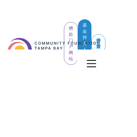
基
赠
金
款
持
门
搜
有
户
索
人
网
登
站
录
查看所有帖子
专业顾问
复杂捐赠
遗产捐赠
Inherited IRAs: 