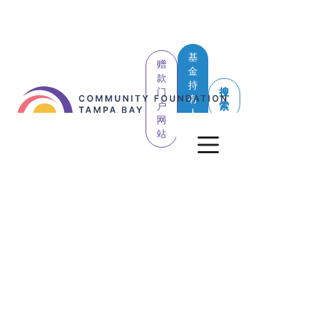
基
赠
金
款
持
门
搜
有
户
索
人
网
登
站
录
查看所有帖子
组织新闻
捐赠者
专业顾问
慈善资源
新的低收费=最