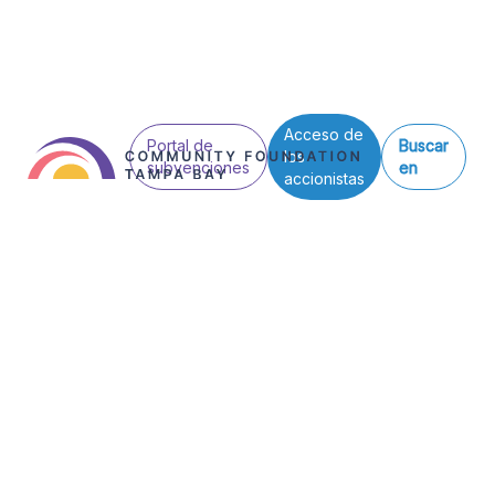
Acceso de
Portal de
Buscar
los
subvenciones
en
accionistas
Back to All
El Premier 100
de Pasco