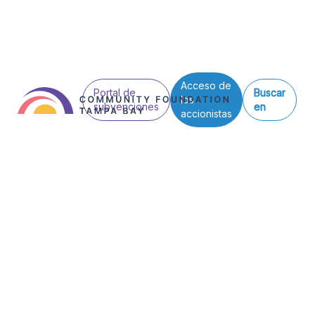
Acceso de
Portal de
Buscar
los
subvenciones
en
accionistas
Ver todas las entradas
Organización Noticias
Community Foun