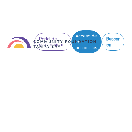
Acceso de
Portal de
Buscar
los
subvenciones
en
accionistas
Ver todas las entradas
Organización Noticias
Lista de necesidades críticas
Team Honored a