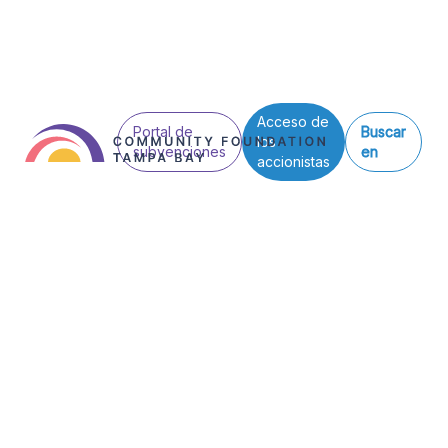
Acceso de
Portal de
Buscar
los
subvenciones
en
accionistas
Noticias
Resiliencia
medioambi