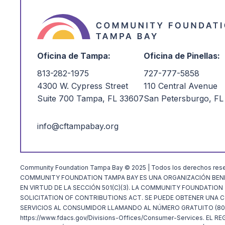
investments.
Seguir leyendo
Oficina de Tampa:
Oficina de Pinellas:
813-282-1975
727-777-5858
4300 W. Cypress Street
110 Central Avenue
Suite 700 Tampa, FL 33607
San Petersburgo, FL
info@cftampabay.org
Community Foundation Tampa Bay © 2025 | Todos los derechos res
COMMUNITY FOUNDATION TAMPA BAY ES UNA ORGANIZACIÓN BENÉ
EN VIRTUD DE LA SECCIÓN 501(C)(3). LA COMMUNITY FOUNDATIO
SOLICITATION OF CONTRIBUTIONS ACT. SE PUEDE OBTENER UNA COP
SERVICIOS AL CONSUMIDOR LLAMANDO AL NÚMERO GRATUITO (800
https://www.fdacs.gov/Divisions-Offices/Consumer-Services. 