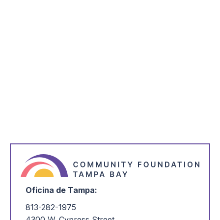
*
indica que es necesario
*
Nombre
Dirección de correo electrónico
*
Estoy interesado en:
Oficina de Tampa:
813-282-1975
4300 W. Cypress Street