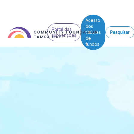
Acesso
dos
Portal das
titulares
Pesquisar
subvenções
de
fundos