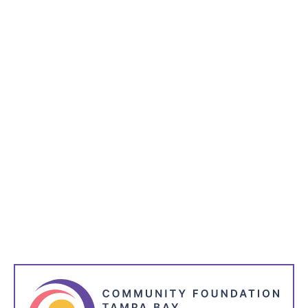
Doação de legado
Doadores
Doações complexas
Make a plan–and make your favorite charities
part of it
At some point in your adult life, you have likely recognized
the importance of putting a will, trust, and powers of attorney
in place, along with thoughtful financial planning to stay on
track with retirement and other goals for yourself and your
family.
Ler mais
Seguinte