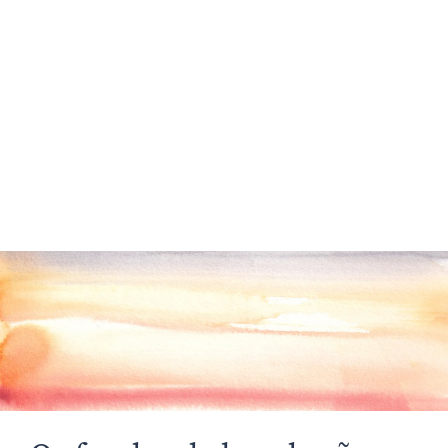
ou restrições específicas do programa.
You may designate a "Plan B" in the event
some of the named nonprofit(s) go our of
business or dramatically alter their mission.
Tem a opção de participar em eventos para
acionistas, tais como almoços de legado ou
visitas aos bastidores de organizações sem
fins lucrativos, onde pode estabelecer
contactos com outros filantropos. Em
alternativa, pode optar por não participar
nestes eventos.