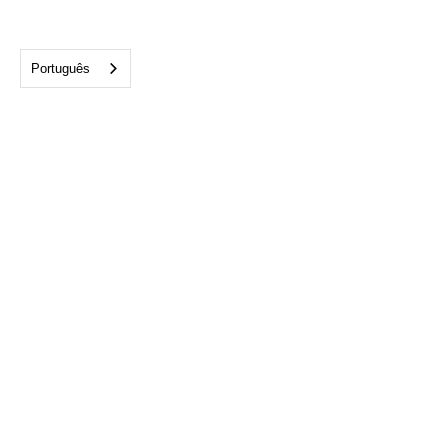
Português
Escritório de Tampa:
813-282-1975
4300 W. Cypress Street
Suite 700 Tampa, FL 33607
info@cftampabay.org