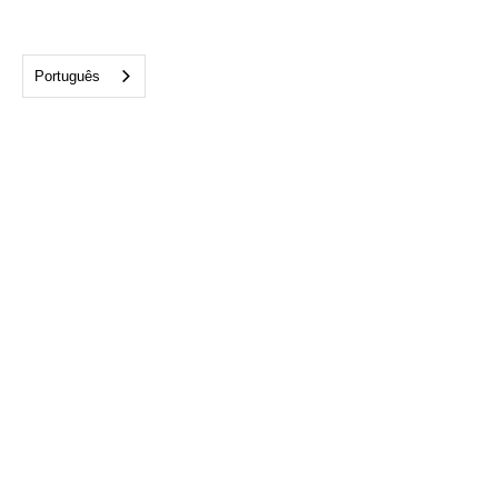
Português
Escritório de Tampa:
813-282-1975
4300 W. Cypress Street
Suite 700 Tampa, FL 33607
info@cftampabay.org