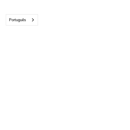
Português
Escritório de Tampa:
813-282-1975
4300 W. Cypress Street
Suite 700 Tampa, FL 33607
info@cftampabay.org