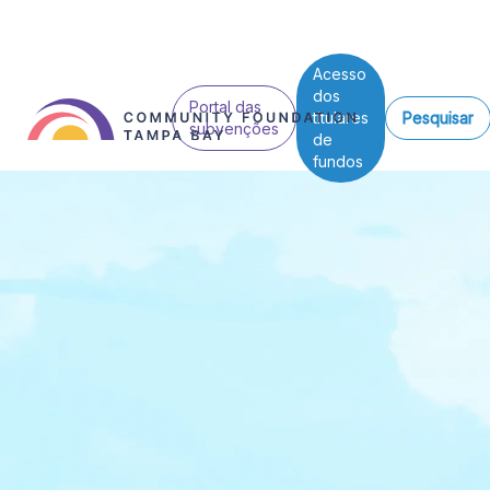
Acesso
dos
Portal das
titulares
Pesquisar
subvenções
de
fundos