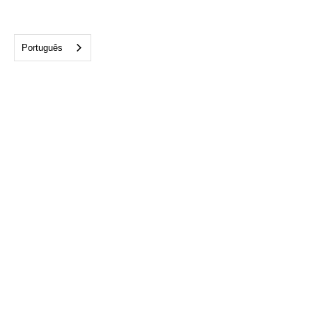
Português
Escritório de Tampa:
813-282-1975
4300 W. Cypress Street
Suite 700 Tampa, FL 33607
info@cftampabay.org