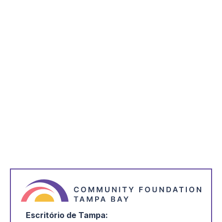
eletrónico.
*
indica necessário
*
Nome
*
Endereço de correio eletrónico
*
Estou interessado em:
Escritório de Tampa: