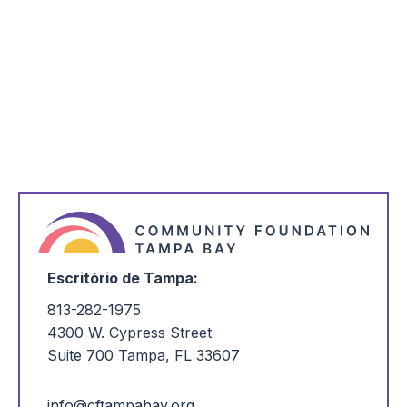
ganha o prémio Family Friendly Business
Award™
A Community Foundation of Tampa Bay recebeu esta semana
uma distinção pelas suas políticas de local de trabalho da
Family Friendly Pinellas, uma iniciativa local desenvolvida
para reconhecer as empresas que adoptaram políticas que
dão às empresas e organizações do condado de Pinellas
uma vantagem no recrutamento e retenção dos melhores
funcionários.
Ler mais
Escritório de Tampa:
813-282-1975
4300 W. Cypress Street
Suite 700 Tampa, FL 33607
info@cftampabay.org