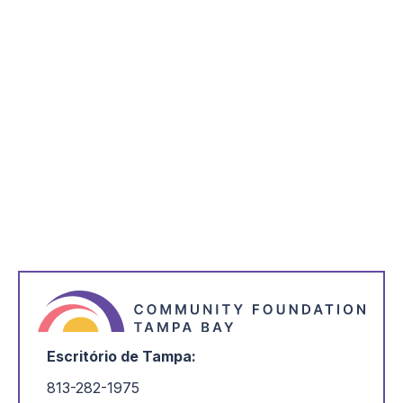
Notícias da Organização
Organizações sem fins lucrativos
Subvenções
Citrinos
Hillsborough
Critérios de elegibilidade alargados para a lista
de necessidades críticas
Pode agora ser elegível para financiamento através da Lista
de Necessidades Críticas.
Ler mais
Seguinte
Escritório de Tampa:
813-282-1975