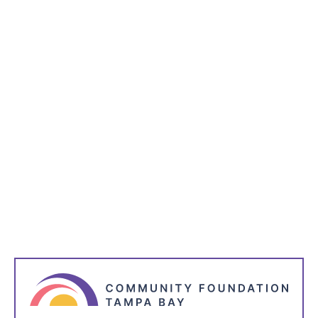
Subvenções
Organizações sem fins lucrativos
Citrinos
Hillsborough
Pasco
A Community Foundation Tampa Bay atribui
financiamento a 10 organizações sem fins
lucrativos locais durante o Mês da Sensibilização
para a Saúde Mental
A Community Foundation Tampa Bay concedeu mais de
$200K em financiamento a dez organizações sem fins
lucrativos locais para aumentar o bem-estar mental dos
residentes.
Ler mais
Seguinte