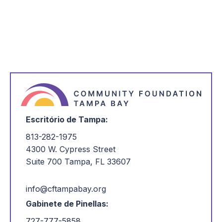
Tiny House Manufacturing Company
A Pinellas Ex-Offender Reentry Coalition (PERC), que
oferece formação profissional e apoio para ajudar a evitar
que os clientes regressem à prisão, viu uma lacuna e uma
forma de a preencher - e de ganhar dinheiro para apoiar a
sua missão, tudo ao mesmo tempo.
Ler mais
Escritório de Tampa:
813-282-1975
4300 W. Cypress Street
Suite 700 Tampa, FL 33607
info@cftampabay.org
Gabinete de Pinellas:
727-777-5858