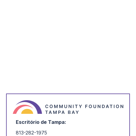
*
indica necessário
*
Nome
*
Endereço de correio eletrónico
*
Estou interessado em:
Escritório de Tampa:
813-282-1975